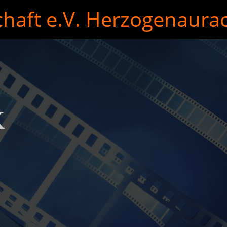
aft e.V. Herzogenaura
K