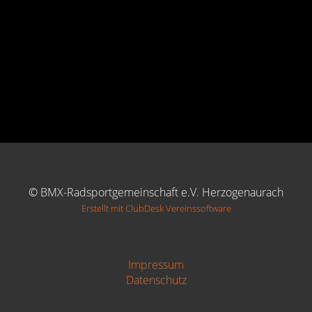
© BMX-Radsportgemeinschaft e.V. Herzogenaurach
Erstellt mit ClubDesk Vereinssoftware
Impressum
Datenschutz