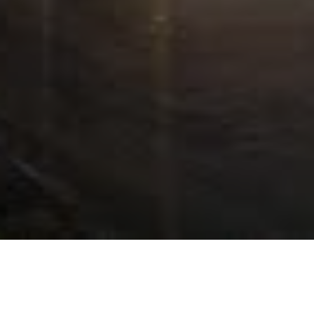
© BMX-Radsportgemeinschaft e.V. Herzogenaurach
Erstellt mit ClubDesk Vereinssoftware